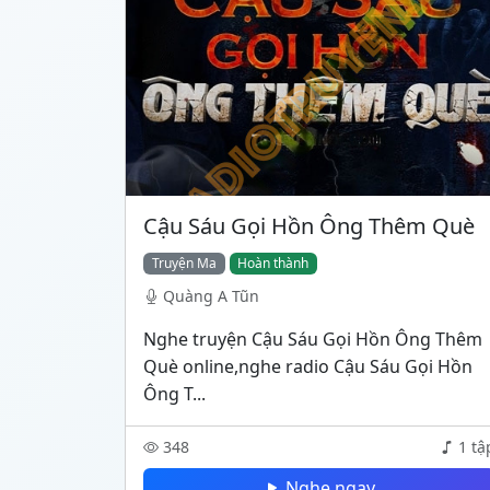
Cậu Sáu Gọi Hồn Ông Thêm Què
Truyện Ma
Hoàn thành
Quàng A Tũn
Nghe truyện Cậu Sáu Gọi Hồn Ông Thêm
Què online,nghe radio Cậu Sáu Gọi Hồn
Ông T...
348
1 tậ
Nghe ngay