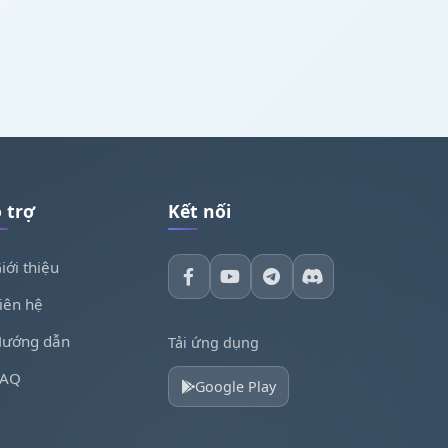
 trợ
Kết nối
iới thiệu
iên hệ
ướng dẫn
Tải ứng dụng
FAQ
Google Play