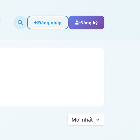
ể
Đăng nhập
Đăng ký