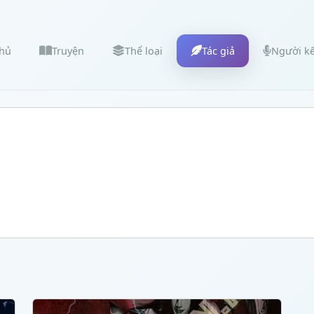
chủ
Truyện
Thể loại
Tác giả
Người k