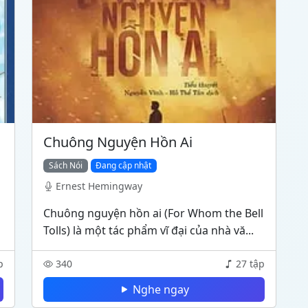
Chuông Nguyện Hồn Ai
Sách Nói
Đang cập nhật
Ernest Hemingway
Chuông nguyện hồn ai (For Whom the Bell
Tolls) là một tác phẩm vĩ đại của nhà vă...
p
340
27 tập
Nghe ngay