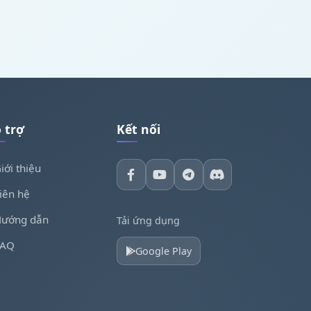
 trợ
Kết nối
iới thiệu
iên hệ
ướng dẫn
Tải ứng dụng
FAQ
Google Play