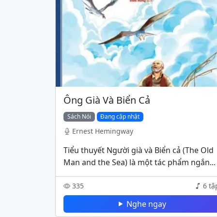
Ông Già Và Biển Cả
Sách Nói
Đang cập nhật
Ernest Hemingway
Tiểu thuyết Người già và Biển cả (The Old
Man and the Sea) là một tác phẩm ngắn...
335
6 tậ
Nghe ngay