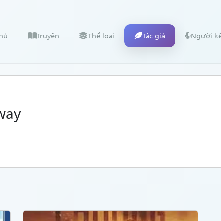
chủ
Truyện
Thể loại
Tác giả
Người k
way