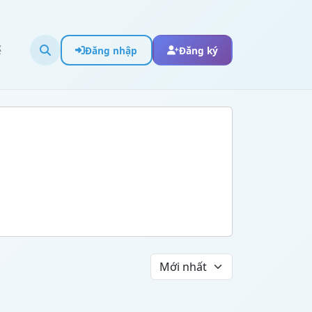
ể
Đăng nhập
Đăng ký