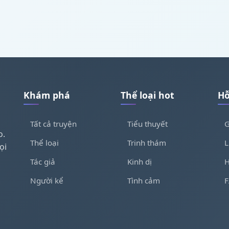
Khám phá
Thể loại hot
Hỗ
Tất cả truyện
Tiểu thuyết
G
o.
Thể loại
Trinh thám
L
ọi
Tác giả
Kinh dị
H
Người kể
Tình cảm