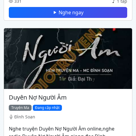
331
1 tập
Nghe ngay
Duyên Nợ Người Âm
Truyện Ma
Đang cập nhật
Đình Soạn
Nghe truyện Duyên Nợ Người Âm online,nghe