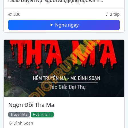
radio Duyên Nợ Người Âm,giọng đọc Đình...
336
2 tập
Nghe ngay
Ngọn Đồi Tha Ma
Truyện Ma
Hoàn thành
Đình Soạn