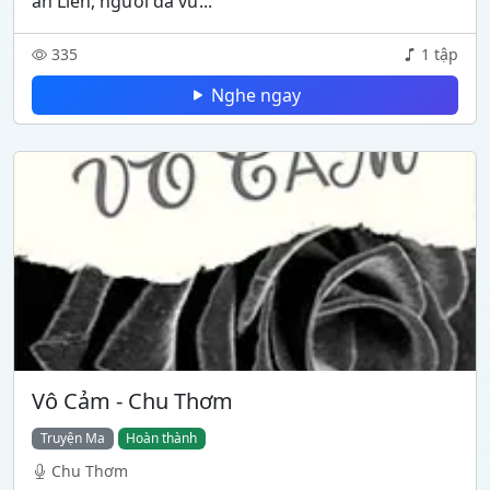
an Liên, người đã vư...
335
1 tập
Nghe ngay
Vô Cảm - Chu Thơm
Truyện Ma
Hoàn thành
Chu Thơm